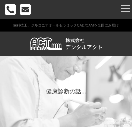
togg
nav
歯科技工、ジルコニアオールセラミックCAD/CAMを全国にお届け
健康診断の話…